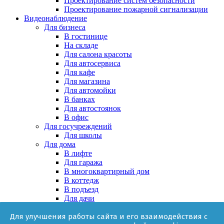
Проектирование систем безопасности
Проектирование пожарной сигнализации
Видеонаблюдение
Для бизнеса
В гостинице
На складе
Для салона красоты
Для автосервиса
Для кафе
Для магазина
Для автомойки
В банках
Для автостоянок
В офис
Для госучреждений
Для школы
Для дома
В лифте
Для гаража
В многоквартирный дом
В коттедж
В подъезд
Для дачи
В частном доме
Для улучшения работы сайта и его взаимодействия с
За няней