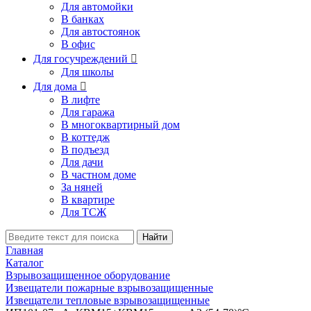
Для автомойки
В банках
Для автостоянок
В офис
Для госучреждений

Для школы
Для дома

В лифте
Для гаража
В многоквартирный дом
В коттедж
В подъезд
Для дачи
В частном доме
За няней
В квартире
Для ТСЖ
Найти
Главная
Каталог
Взрывозащищенное оборудование
Извещатели пожарные взрывозащищенные
Извещатели тепловые взрывозащищенные