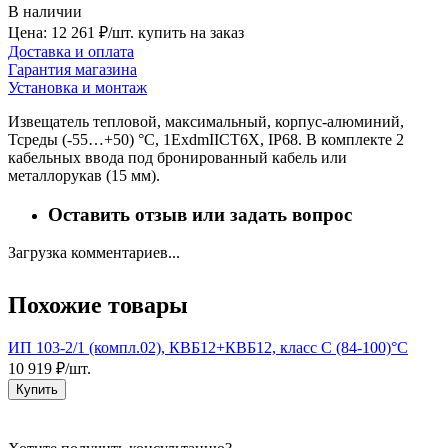
В наличии
Цена: 12 261 ₽/шт.
купить на заказ
Доставка и оплата
Гарантия магазина
Установка и монтаж
Извещатель тепловой, максимальный, корпус-алюминий,
Тсреды (-55…+50) °C, 1ExdmIICT6X, IP68. В комплекте 2
кабельных ввода под бронированный кабель или
металлорукав (15 мм).
Оставить отзыв или задать вопрос
Загрузка комментариев...
Похожие товары
ИП 103-2/1 (компл.02), КВБ12+КВБ12, класс C (84-100)°С
И
10 919 ₽/шт.
1
Купить