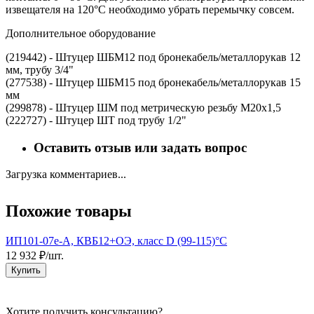
извещателя на 120°С необходимо убрать перемычку совсем.
Дополнительное оборудование
(219442) - Штуцер ШБМ12 под бронекабель/металлорукав 12
мм, трубу 3/4"
(277538) - Штуцер ШБМ15 под бронекабель/металлорукав 15
мм
(299878) - Штуцер ШМ под метрическую резьбу М20х1,5
(222727) - Штуцер ШТ под трубу 1/2"
Оставить отзыв или задать вопрос
Загрузка комментариев...
Похожие товары
ИП101-07е-А, КВБ12+ОЭ, класс D (99-115)°C
И
12 932 ₽/шт.
5
Купить
Хотите получить консультацию?