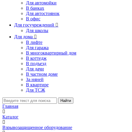
Для автомойки
В банках
Для автостоянок
В офис
Для госучреждений

Для школы
Для дома

В лифте
Для гаража
В многоквартирный дом
В коттедж
В подъезд
Для дачи
В частном доме
За няней
В квартире
Для ТСЖ
Найти
Главная
Каталог
Взрывозащищенное оборудование