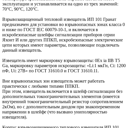
эксплуатации и устанавливается на одно из трех значений:
70°С, 90°С, 120°С.
Взрывозащищенный тепловой извещатель ИП 101 Гранат
предназначен для установки во взрывоопасных зонах класса 0
и ниже по ГОСТ IEC 60079-10-1, и включается в
искробезопасные шлейфы сигнализации приборов серии
Яхонт И или других ППКП, искробезопасные электрические
цепи которых имеют параметры, позволяющие подключать
данный извещатель.
Извещатель имеет маркировку взрывозащиты: 0Ex ia IIB T5
Ga, маркировку параметров искрозащиты: «Li:1 мкГн, Сi: 1200
пФ, Ui: 27B» по ГОСТ 31610.0 и ГОСТ 31610.11.
Вне взрывоопасных зон извещатель может работать
практически с любыми типами ППКП.
При этом, извещатель включается в шлейф сигнализации без
дополнительных токоограничительных элементов (имеется
внутренний токоограничительный резистор сопротивлением
2кОм), но с дополнительным диодом при знакопеременном
напряжении в шлейфе (что вызвано униполярностью
извещателя).
Корпус взрывозащищенного теплового извещателя ИП 101