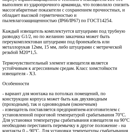
выполнен из ударопрочного армамида, что позволило снизить
массогабаритные показатели с сохранением прочностных, и
обладает высокой герметичностью и
пылевлагозащищенностью (IP66/IP67) по ГОСТ14254.
Каждый извещатель комплектуется штуцерами под трубную
разводку G1/2, но по желанию заказчика может быть
переукомплектован штуцерами под бронекабель или
металлорукав 12мм, 15 мм, либо штуцерами с метрической
резьбой М20*1,5.
Термочувствительный элемент извещателя является
устойчивым к агрессивным средам. Класс химстойкости
извещателя - Х3.
Особенности
- вариант для монтажа на потолках помещений, по
конструкции корпуса может быть как двухвводным
(проходным), так и одновводным (оконечным)
- извещатель поставляется предприятием-изготовителем с
установленной пороговой температурой срабатывания 70°С.
Для установки температуры срабатывания извещателя на 90°С
необходимо переставить перемычку в другое положение - на
контакты 0 – 90°С. Для установки температуры срабатывания