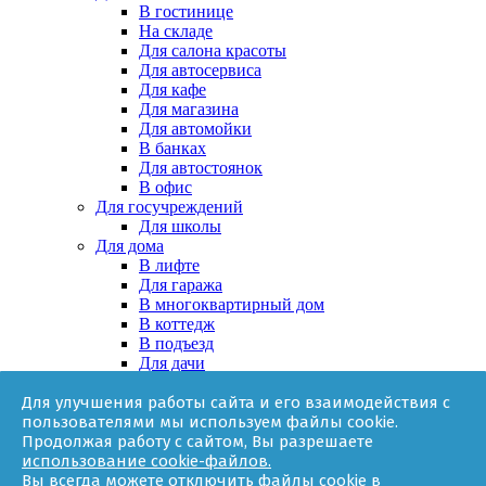
В гостинице
На складе
Для салона красоты
Для автосервиса
Для кафе
Для магазина
Для автомойки
В банках
Для автостоянок
В офис
Для госучреждений
Для школы
Для дома
В лифте
Для гаража
В многоквартирный дом
В коттедж
В подъезд
Для дачи
В частном доме
Для улучшения работы сайта и его взаимодействия с
За няней
пользователями мы используем файлы cookie.
В квартире
Продолжая работу с сайтом, Вы разрешаете
Для ТСЖ
использование cookie-файлов.
Оборудование
Вы всегда можете отключить файлы cookie в
Онлайн-калькулятор