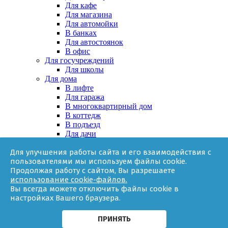
Для кафе
Для магазина
Для автомойки
В банках
Для автостоянок
В офис
Для госучреждений
Для школы
Для дома
В лифте
Для гаража
В многоквартирный дом
В коттедж
В подъезд
Для дачи
В частном доме
Для улучшения работы сайта и его взаимодействия с
За няней
пользователями мы используем файлы cookie.
В квартире
Продолжая работу с сайтом, Вы разрешаете
Для ТСЖ
использование cookie-файлов.
Оборудование
Вы всегда можете отключить файлы cookie в
Онлайн-калькулятор
настройках Вашего браузера.
Гарантии
Доставка
Контакты
ПРИНЯТЬ
О компании