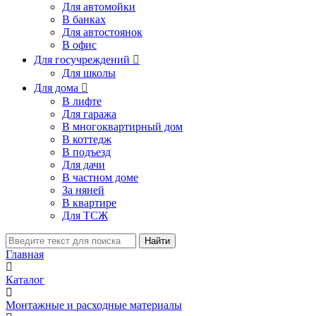
Для автомойки
В банках
Для автостоянок
В офис
Для госучреждений

Для школы
Для дома

В лифте
Для гаража
В многоквартирный дом
В коттедж
В подъезд
Для дачи
В частном доме
За няней
В квартире
Для ТСЖ
Найти
Главная
Каталог
Монтажные и расходные материалы