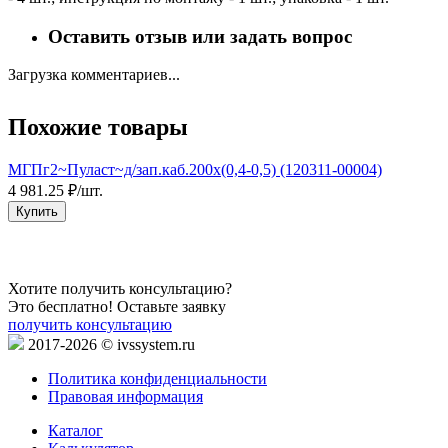
Оставить отзыв или задать вопрос
Загрузка комментариев...
Похожие товары
МГПг2~Пуласт~д/зап.каб.200х(0,4-0,5) (120311-00004)
П
4 981.25 ₽/шт.
5
Купить
Хотите получить консультацию?
Это бесплатно! Оставьте заявку
получить консультацию
2017-2026 © ivssystem.ru
Политика конфиденциальности
Правовая информация
Каталог