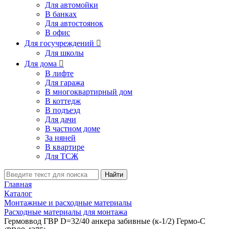
Для автомойки
В банках
Для автостоянок
В офис
Для госучреждений

Для школы
Для дома

В лифте
Для гаража
В многоквартирный дом
В коттедж
В подъезд
Для дачи
В частном доме
За няней
В квартире
Для ТСЖ
Найти
Главная
Каталог
Монтажные и расходные материалы
Расходные материалы для монтажа
Гермоввод ГВР D=32/40 анкера забивные (к-1/2) Гермо-С