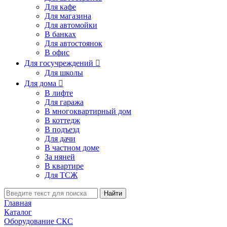
Для кафе
Для магазина
Для автомойки
В банках
Для автостоянок
В офис
Для госучреждений

Для школы
Для дома

В лифте
Для гаража
В многоквартирный дом
В коттедж
В подъезд
Для дачи
В частном доме
За няней
В квартире
Для ТСЖ
Найти
Главная
Каталог
Оборудование СКС