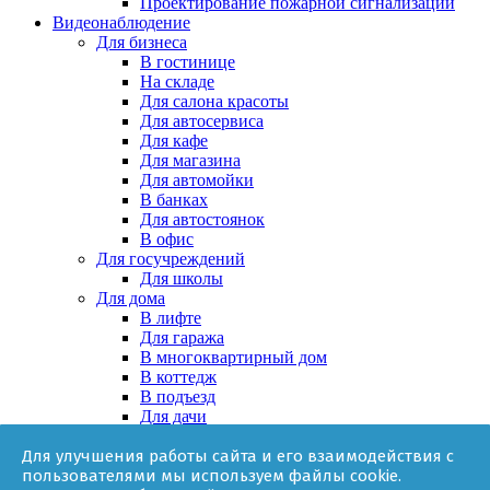
Проектирование пожарной сигнализации
Видеонаблюдение
Для бизнеса
В гостинице
На складе
Для салона красоты
Для автосервиса
Для кафе
Для магазина
Для автомойки
В банках
Для автостоянок
В офис
Для госучреждений
Для школы
Для дома
В лифте
Для гаража
В многоквартирный дом
В коттедж
В подъезд
Для дачи
В частном доме
Для улучшения работы сайта и его взаимодействия с
За няней
пользователями мы используем файлы cookie.
В квартире