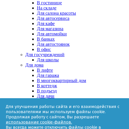
В гостинице
На складе
Для салона красоты
Для автосервиса
Для кафе
Для магазина
Для автомойки
В банках
Для автостоянок
В офис
Для госучреждений
Для школы
Для дома
В лифте
Для гаража
В многоквартирный дом
В коттедж
В подъезд
Для дачи
В частном доме
Для улучшения работы сайта и его взаимодействия с
За няней
пользователями мы используем файлы cookie.
В квартире
Продолжая работу с сайтом, Вы разрешаете
Для ТСЖ
использование cookie-файлов.
Оборудование
Вы всегда можете отключить файлы cookie в
Онлайн-калькулятор