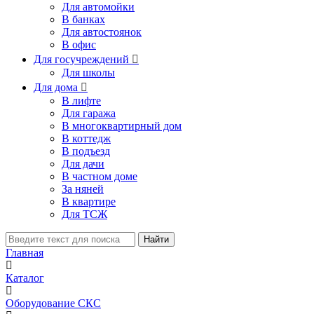
Для автомойки
В банках
Для автостоянок
В офис
Для госучреждений

Для школы
Для дома

В лифте
Для гаража
В многоквартирный дом
В коттедж
В подъезд
Для дачи
В частном доме
За няней
В квартире
Для ТСЖ
Найти
Главная
Каталог
Оборудование СКС