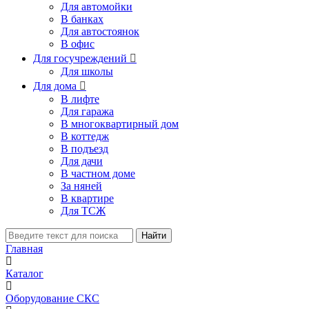
Для автомойки
В банках
Для автостоянок
В офис
Для госучреждений

Для школы
Для дома

В лифте
Для гаража
В многоквартирный дом
В коттедж
В подъезд
Для дачи
В частном доме
За няней
В квартире
Для ТСЖ
Найти
Главная
Каталог
Оборудование СКС