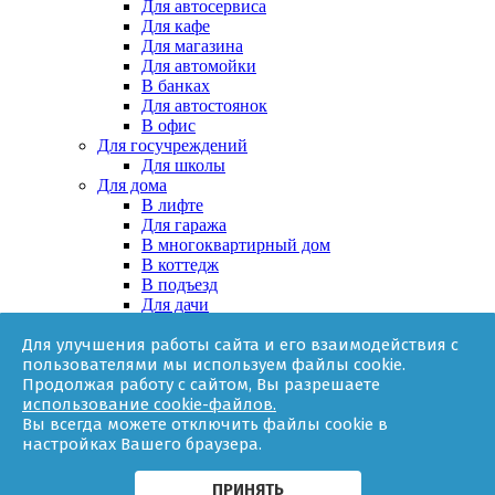
Для автосервиса
Для кафе
Для магазина
Для автомойки
В банках
Для автостоянок
В офис
Для госучреждений
Для школы
Для дома
В лифте
Для гаража
В многоквартирный дом
В коттедж
В подъезд
Для дачи
В частном доме
Для улучшения работы сайта и его взаимодействия с
За няней
пользователями мы используем файлы cookie.
В квартире
Продолжая работу с сайтом, Вы разрешаете
Для ТСЖ
использование cookie-файлов.
Оборудование
Вы всегда можете отключить файлы cookie в
Онлайн-калькулятор
настройках Вашего браузера.
Гарантии
Доставка
Контакты
ПРИНЯТЬ