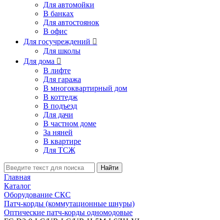
Для автомойки
В банках
Для автостоянок
В офис
Для госучреждений

Для школы
Для дома

В лифте
Для гаража
В многоквартирный дом
В коттедж
В подъезд
Для дачи
В частном доме
За няней
В квартире
Для ТСЖ
Найти
Главная
Каталог
Оборудование СКС
Патч-корды (коммутационные шнуры)
Оптические патч-корды одномодовые