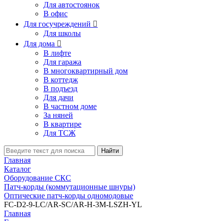
Для автостоянок
В офис
Для госучреждений

Для школы
Для дома

В лифте
Для гаража
В многоквартирный дом
В коттедж
В подъезд
Для дачи
В частном доме
За няней
В квартире
Для ТСЖ
Найти
Главная
Каталог
Оборудование СКС
Патч-корды (коммутационные шнуры)
Оптические патч-корды одномодовые
FC-D2-9-LC/AR-SC/AR-H-3M-LSZH-YL
Главная