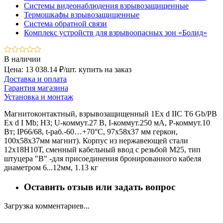
Системы видеонаблюдения взрывозащищенные
Термошкафы взрывозащищенные
Система обратной связи
Комплекс устройств для взрывоопасных зон «Болид»
В наличии
Цена: 13 038.14 ₽/шт.
купить на заказ
Доставка и оплата
Гарантия магазина
Установка и монтаж
Магнитоконтактный, взрывозащищенный 1Ex d IIC T6 Gb/РB
Ex d I Mb; НЗ; U-коммут.27 В, I-коммут.250 мА, P-коммут.10
Вт; IP66/68, t-раб.-60…+70°C, 97х58х37 мм геркон,
100х58х37мм магнит). Корпус из нержавеющей стали
12х18Н10Т, сменный кабельный ввод с резьбой М25, тип
штуцера "В" -для присоединения бронированного кабеля
диаметром 6...12мм, 1.13 кг
Оставить отзыв или задать вопрос
Загрузка комментариев...