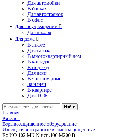
Для автомойки
В банках
Для автостоянок
В офис
Для госучреждений

Для школы
Для дома

В лифте
Для гаража
В многоквартирный дом
В коттедж
В подъезд
Для дачи
В частном доме
За няней
В квартире
Для ТСЖ
Найти
Главная
Каталог
Взрывозащищенное оборудование
Извещатели охранные взрывозащищенные
Ex ИО 102 МК N исп.100 М200 В