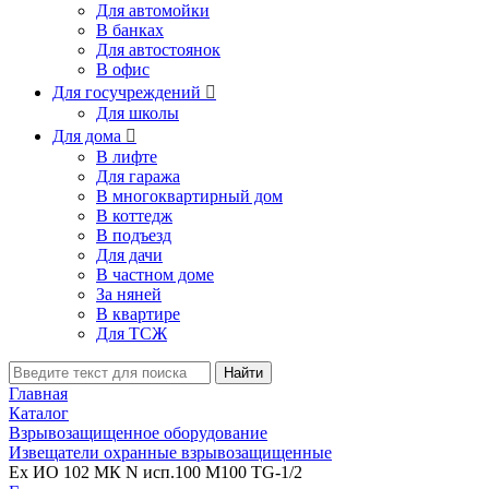
Для автомойки
В банках
Для автостоянок
В офис
Для госучреждений

Для школы
Для дома

В лифте
Для гаража
В многоквартирный дом
В коттедж
В подъезд
Для дачи
В частном доме
За няней
В квартире
Для ТСЖ
Найти
Главная
Каталог
Взрывозащищенное оборудование
Извещатели охранные взрывозащищенные
Ex ИО 102 МК N исп.100 М100 TG-1/2