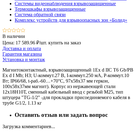
Системы видеонаблюдения взрывозащищенные
Термошкафы взрывозащищенные
Система обратной связи
Комплекс устройств для взрывоопасных зон «Болид»
В наличии
Цена: 17 589.96 ₽/шт.
купить на заказ
Доставка и оплата
Гарантия магазина
Установка и монтаж
Магнитоконтактный, взрывозащищенный 1Ex d IIC T6 Gb/РB
Ex d I Mb; НЗ; U-коммут.27 В, I-коммут.250 мА, P-коммут.10
Вт; IP66/68, t-раб.-60…+70°C, 97х58х37 мм геркон,
100х58х37мм магнит). Корпус из нержавеющей стали
12х18Н10Т, сменный кабельный ввод с резьбой М25, тип
штуцера "TG-1/2" -для прокладки присоединяемого кабеля в
трубе G1/2, 1.13 кг
Оставить отзыв или задать вопрос
Загрузка комментариев...