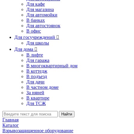
Для кафе
Для магазина
Для автомойки
В банках
Для автостоянок
В офис
Для госучреждений

Для школы
Для дома

В лифте
Для гаража
В многоквартирный дом
В коттедж
В подъезд
Для дачи
В частном доме
За няней
В квартире
Для ТСЖ
Найти
Главная
Каталог
Взрывозащищенное оборудование