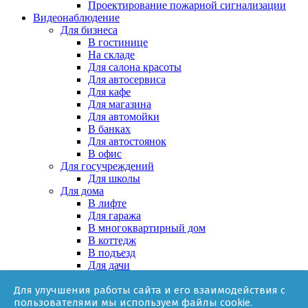
Проектирование пожарной сигнализации
Видеонаблюдение
Для бизнеса
В гостинице
На складе
Для салона красоты
Для автосервиса
Для кафе
Для магазина
Для автомойки
В банках
Для автостоянок
В офис
Для госучреждений
Для школы
Для дома
В лифте
Для гаража
В многоквартирный дом
В коттедж
В подъезд
Для дачи
В частном доме
Для улучшения работы сайта и его взаимодействия с
За няней
пользователями мы используем файлы cookie.
В квартире