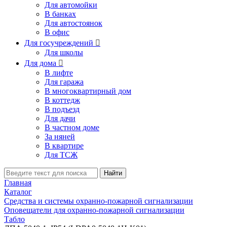
Для автомойки
В банках
Для автостоянок
В офис
Для госучреждений

Для школы
Для дома

В лифте
Для гаража
В многоквартирный дом
В коттедж
В подъезд
Для дачи
В частном доме
За няней
В квартире
Для ТСЖ
Найти
Главная
Каталог
Средства и системы охранно-пожарной сигнализации
Оповещатели для охранно-пожарной сигнализации
Табло