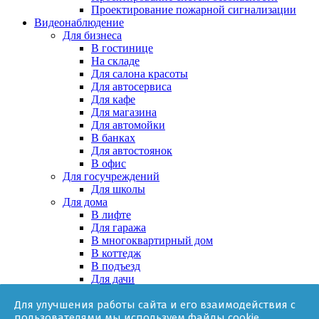
Проектирование пожарной сигнализации
Видеонаблюдение
Для бизнеса
В гостинице
На складе
Для салона красоты
Для автосервиса
Для кафе
Для магазина
Для автомойки
В банках
Для автостоянок
В офис
Для госучреждений
Для школы
Для дома
В лифте
Для гаража
В многоквартирный дом
В коттедж
В подъезд
Для дачи
В частном доме
Для улучшения работы сайта и его взаимодействия с
За няней
пользователями мы используем файлы cookie.
В квартире