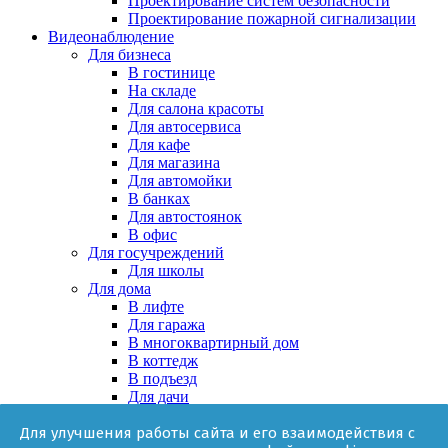
Проектирование систем безопасности
Проектирование пожарной сигнализации
Видеонаблюдение
Для бизнеса
В гостинице
На складе
Для салона красоты
Для автосервиса
Для кафе
Для магазина
Для автомойки
В банках
Для автостоянок
В офис
Для госучреждений
Для школы
Для дома
В лифте
Для гаража
В многоквартирный дом
В коттедж
В подъезд
Для дачи
В частном доме
Для улучшения работы сайта и его взаимодействия с
За няней