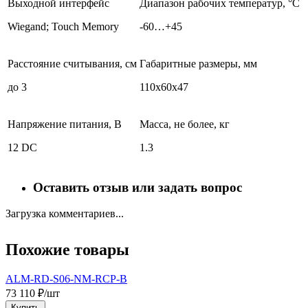
Выходной интерфейс
Диапазон рабочих температур, °С
Wiegand; Touch Memory
-60…+45
Расстояние считывания, см
Габаритные размеры, мм
до 3
110х60х47
Напряжение питания, В
Масса, не более, кг
12 DC
1.3
Оставить отзыв или задать вопрос
Загрузка комментариев...
Похожие товары
ALM-RD-S06-NM-RCP-B
73 110 ₽/шт
2
Купить