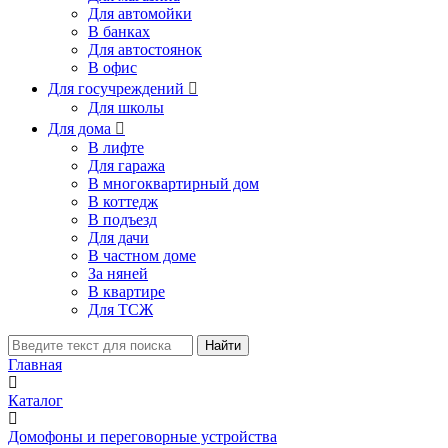
Для автомойки
В банках
Для автостоянок
В офис
Для госучреждений

Для школы
Для дома

В лифте
Для гаража
В многоквартирный дом
В коттедж
В подъезд
Для дачи
В частном доме
За няней
В квартире
Для ТСЖ
Найти
Главная
Каталог
Домофоны и переговорные устройства