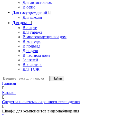
Для автостоянок
В офис
Для госучреждений

Для школы
Для дома

В лифте
Для гаража
В многоквартирный дом
В коттедж
В подъезд
Для дачи
В частном доме
За няней
В квартире
Для ТСЖ
Найти
Главная
Каталог
Средства и системы охранного телевидения
Шкафы для компонентов видеонаблюдения