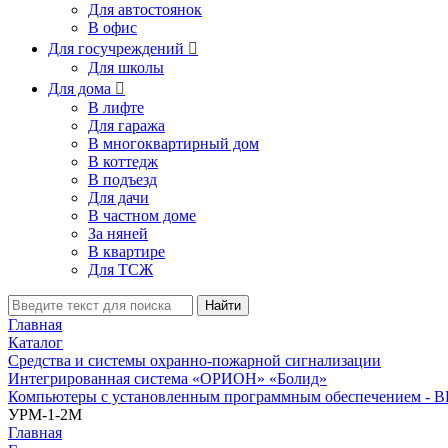
Для автостоянок
В офис
Для госучреждений

Для школы
Для дома

В лифте
Для гаража
В многоквартирный дом
В коттедж
В подъезд
Для дачи
В частном доме
За няней
В квартире
Для ТСЖ
Найти
Главная
Каталог
Средства и системы охранно-пожарной сигнализации
Интегрированная система «ОРИОН» «Болид»
Компьютеры с установленным программным обеспечением -
УРМ-1-2M
Главная