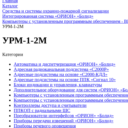
Главная
Каталог
Средства и системы охранно-пожарной сигнализации
Интегрированная система «ОРИОН» «Болид»
Компьютеры с установленным программным обеспечением -
УРМ-1-2M
УРМ-1-2M
Категории
Автоматика и диспетчеризация «ОРИОН» «Болид»
Адресная радиоканальная подсистема «С2000Р»
Адресные подсистемы на основе «С2000-КДЛ»
Адресные подсистемы на основе ППК «Сигнал 10»
Блоки индикации и управления, клавиатуры
Дополнительное оборудование для систем «ОРИОН» «Бо
Компьютеры с установленным программным обеспечени
Компьютеры с установленным программным обеспечен
Контроллеры доступа и считыватели
ППКОП с радиальными ШС
Преобразователи интерфейсов «ОРИОН» «Болид»
Приборы передачи извещений «ОРИОН» «Болид»
Приборы речевого оповещения