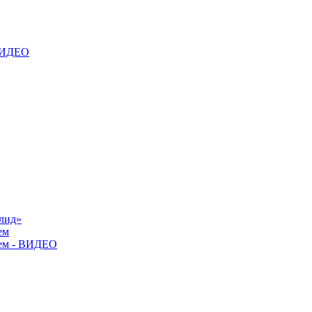
 ВИДЕО
лид»
ем
ием - ВИДЕО