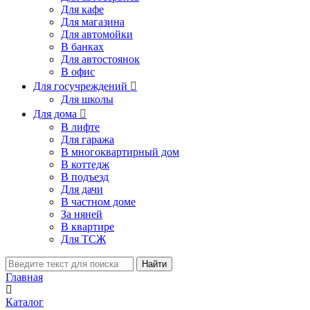
Для кафе
Для магазина
Для автомойки
В банках
Для автостоянок
В офис
Для госучреждений

Для школы
Для дома

В лифте
Для гаража
В многоквартирный дом
В коттедж
В подъезд
Для дачи
В частном доме
За няней
В квартире
Для ТСЖ
Найти
Главная
Каталог