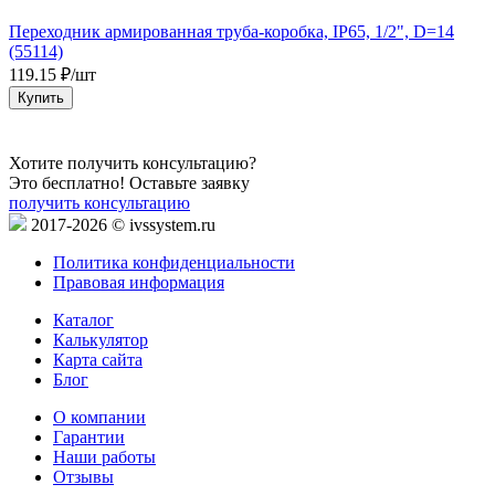
Переходник армированная труба-коробка, IP65, 1/2", D=14
П
(55114)
(
119.15 ₽/шт
4
Купить
Хотите получить консультацию?
Это бесплатно! Оставьте заявку
получить консультацию
2017-2026 © ivssystem.ru
Политика конфиденциальности
Правовая информация
Каталог
Калькулятор
Карта сайта
Блог
О компании
Гарантии
Наши работы
Отзывы