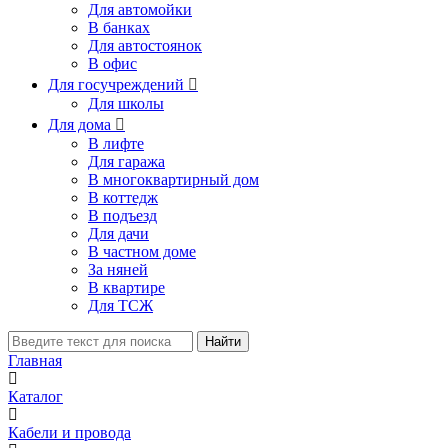
Для автомойки
В банках
Для автостоянок
В офис
Для госучреждений

Для школы
Для дома

В лифте
Для гаража
В многоквартирный дом
В коттедж
В подъезд
Для дачи
В частном доме
За няней
В квартире
Для ТСЖ
Найти
Главная
Каталог
Кабели и провода