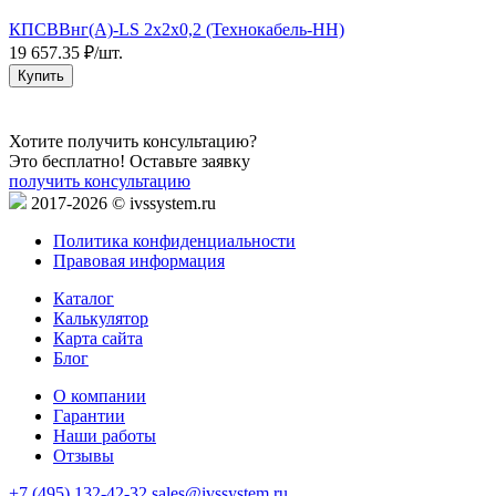
КПСВВнг(А)-LS 2х2х0,2 (Технокабель-НН)
К
19 657.35 ₽/шт.
2
Купить
Хотите получить консультацию?
Это бесплатно! Оставьте заявку
получить консультацию
2017-2026 © ivssystem.ru
Политика конфиденциальности
Правовая информация
Каталог
Калькулятор
Карта сайта
Блог
О компании
Гарантии
Наши работы
Отзывы
+7 (495) 132-42-32
sales@ivssystem.ru