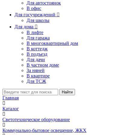
Для автостоянок
В офис
Для госучреждений

Для школы
Для дома

В лифте
Для гаража
В многоквартирный дом
В коттедж
В подъезд
Для дачи
В частном доме
За няней
В квартире
Для ТСЖ
Найти
Главная
Каталог
Светотехническое оборудование
Коммунально-бытовое освещение, ЖКХ