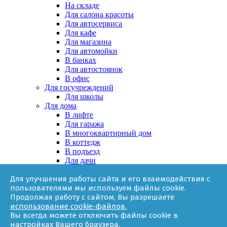
На складе
Для салона красоты
Для автосервиса
Для кафе
Для магазина
Для автомойки
В банках
Для автостоянок
В офис
Для госучреждений
Для школы
Для дома
В лифте
Для гаража
В многоквартирный дом
В коттедж
В подъезд
Для дачи
В частном доме
Для улучшения работы сайта и его взаимодействия с
За няней
пользователями мы используем файлы cookie.
В квартире
Продолжая работу с сайтом, Вы разрешаете
Для ТСЖ
использование cookie-файлов.
Оборудование
Вы всегда можете отключить файлы cookie в
Онлайн-калькулятор
настройках Вашего браузера.
Гарантии