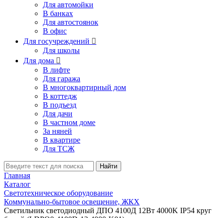
Для автомойки
В банках
Для автостоянок
В офис
Для госучреждений

Для школы
Для дома

В лифте
Для гаража
В многоквартирный дом
В коттедж
В подъезд
Для дачи
В частном доме
За няней
В квартире
Для ТСЖ
Найти
Главная
Каталог
Светотехническое оборудование
Коммунально-бытовое освещение, ЖКХ
Светильник светодиодный ДПО 4100Д 12Вт 4000K IP54 круг