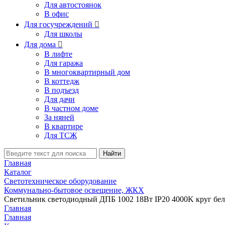
Для автостоянок
В офис
Для госучреждений

Для школы
Для дома

В лифте
Для гаража
В многоквартирный дом
В коттедж
В подъезд
Для дачи
В частном доме
За няней
В квартире
Для ТСЖ
Найти
Главная
Каталог
Светотехническое оборудование
Коммунально-бытовое освещение, ЖКХ
Светильник светодиодный ДПБ 1002 18Вт IP20 4000K круг бе
Главная
Главная