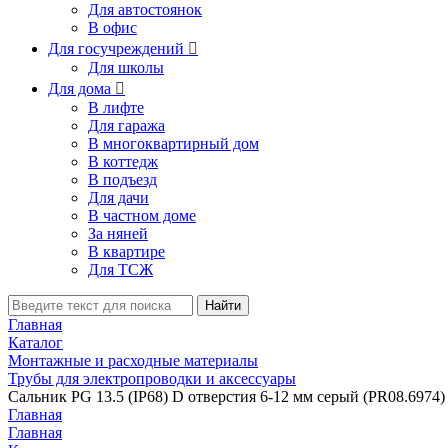
Для автостоянок
В офис
Для госучреждений

Для школы
Для дома

В лифте
Для гаража
В многоквартирный дом
В коттедж
В подъезд
Для дачи
В частном доме
За няней
В квартире
Для ТСЖ
Найти
Главная
Каталог
Монтажные и расходные материалы
Трубы для электропроводки и аксессуары
Сальник PG 13.5 (IP68) D отверстия 6-12 мм серый (PR08.6974)
Главная
Главная