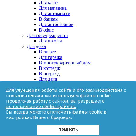
Для кафе
Для магазина
Для автомойки
В банках
Для автостоянок
В офис
Для госучреждений
Для школы
Для дома
В лифте
Для гаража
В многоквартирный дом
В коттедж
В подъезд
Для дачи
В частном доме
Для улучшения работы сайта и его взаимодействия с
За няней
пользователями мы используем файлы cookie.
В квартире
Продолжая работу с сайтом, Вы разрешаете
Для ТСЖ
использование cookie-файлов.
Оборудование
Вы всегда можете отключить файлы cookie в
Онлайн-калькулятор
настройках Вашего браузера.
Гарантии
Доставка
Контакты
ПРИНЯТЬ
О компании