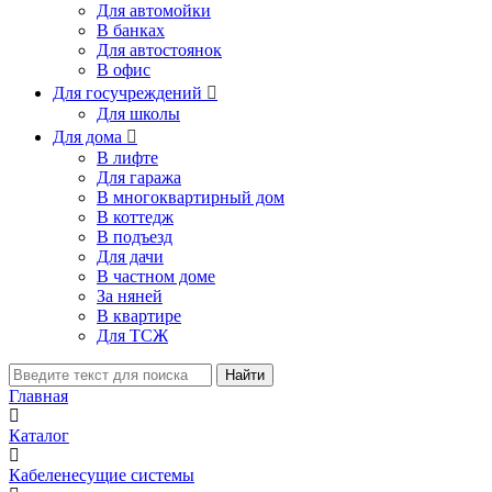
Для автомойки
В банках
Для автостоянок
В офис
Для госучреждений

Для школы
Для дома

В лифте
Для гаража
В многоквартирный дом
В коттедж
В подъезд
Для дачи
В частном доме
За няней
В квартире
Для ТСЖ
Найти
Главная
Каталог
Кабеленесущие системы