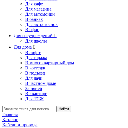
Для кафе
Для магазина
Для автомойки
В банках
Для автостоянок
В офис
Для госучреждений

Для школы
Для дома

В лифте
Для гаража
В многоквартирный дом
В коттедж
В подъезд
Для дачи
В частном доме
За няней
В квартире
Для ТСЖ
Найти
Главная
Каталог
Кабели и провода