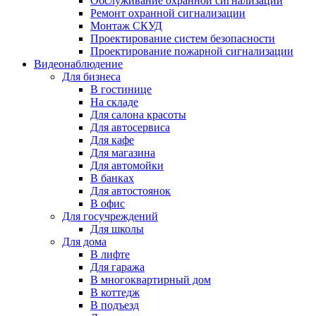
Обслуживание охранной сигнализации
Ремонт охранной сигнализации
Монтаж СКУД
Проектирование систем безопасности
Проектирование пожарной сигнализации
Видеонаблюдение
Для бизнеса
В гостинице
На складе
Для салона красоты
Для автосервиса
Для кафе
Для магазина
Для автомойки
В банках
Для автостоянок
В офис
Для госучреждений
Для школы
Для дома
В лифте
Для гаража
В многоквартирный дом
В коттедж
В подъезд