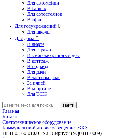
Для автомойки
В банках
Для автостоянок
В офис
Для госучреждений

Для школы
Для дома

В лифте
Для гаража
В многоквартирный дом
В коттедж
В подъезд
Для дачи
В частном доме
За няней
В квартире
Для ТСЖ
Найти
Главная
Каталог
Светотехническое оборудование
Коммунально-бытовое освещение, ЖКХ
НПП 03-60-010.01 У3 "Сириус" (SQ0311-0009)