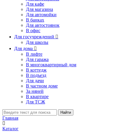
Для кафе
Для магазина
Для автомойки
В банках
Для автостоянок
В офис
Для госучреждений

Для школы
Для дома

В лифте
Для гаража
В многоквартирный дом
В коттедж
В подъезд
Для дачи
В частном доме
За няней
В квартире
Для ТСЖ
Найти
Главная
Каталог