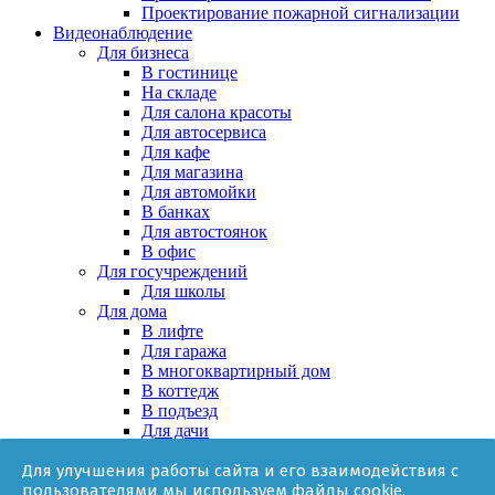
Проектирование пожарной сигнализации
Видеонаблюдение
Для бизнеса
В гостинице
На складе
Для салона красоты
Для автосервиса
Для кафе
Для магазина
Для автомойки
В банках
Для автостоянок
В офис
Для госучреждений
Для школы
Для дома
В лифте
Для гаража
В многоквартирный дом
В коттедж
В подъезд
Для дачи
В частном доме
Для улучшения работы сайта и его взаимодействия с
За няней
пользователями мы используем файлы cookie.
В квартире