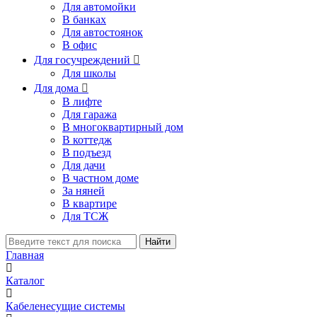
Для автомойки
В банках
Для автостоянок
В офис
Для госучреждений

Для школы
Для дома

В лифте
Для гаража
В многоквартирный дом
В коттедж
В подъезд
Для дачи
В частном доме
За няней
В квартире
Для ТСЖ
Найти
Главная
Каталог
Кабеленесущие системы