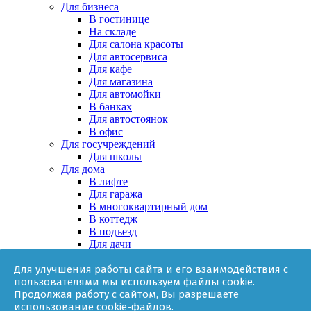
Для бизнеса
В гостинице
На складе
Для салона красоты
Для автосервиса
Для кафе
Для магазина
Для автомойки
В банках
Для автостоянок
В офис
Для госучреждений
Для школы
Для дома
В лифте
Для гаража
В многоквартирный дом
В коттедж
В подъезд
Для дачи
В частном доме
Для улучшения работы сайта и его взаимодействия с
За няней
пользователями мы используем файлы cookie.
В квартире
Продолжая работу с сайтом, Вы разрешаете
Для ТСЖ
использование cookie-файлов.
Оборудование