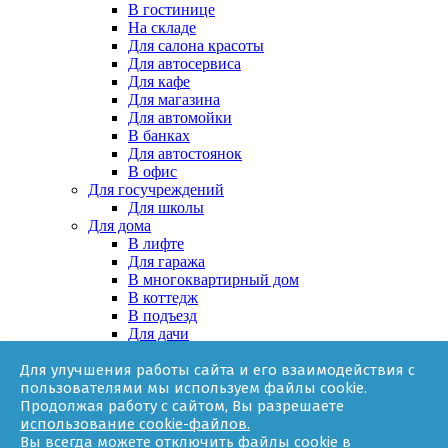
В гостинице
На складе
Для салона красоты
Для автосервиса
Для кафе
Для магазина
Для автомойки
В банках
Для автостоянок
В офис
Для госучреждений
Для школы
Для дома
В лифте
Для гаража
В многоквартирный дом
В коттедж
В подъезд
Для дачи
В частном доме
Для улучшения работы сайта и его взаимодействия с
За няней
пользователями мы используем файлы cookie.
В квартире
Продолжая работу с сайтом, Вы разрешаете
Для ТСЖ
использование cookie-файлов.
Оборудование
Вы всегда можете отключить файлы cookie в
Онлайн-калькулятор