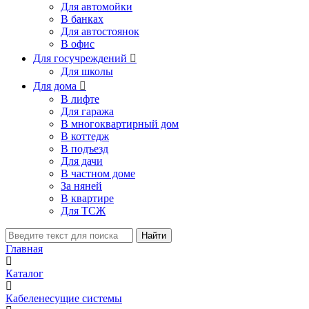
Для автомойки
В банках
Для автостоянок
В офис
Для госучреждений

Для школы
Для дома

В лифте
Для гаража
В многоквартирный дом
В коттедж
В подъезд
Для дачи
В частном доме
За няней
В квартире
Для ТСЖ
Найти
Главная
Каталог
Кабеленесущие системы