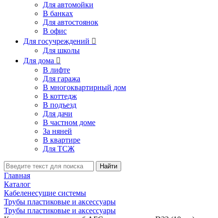
Для автомойки
В банках
Для автостоянок
В офис
Для госучреждений

Для школы
Для дома

В лифте
Для гаража
В многоквартирный дом
В коттедж
В подъезд
Для дачи
В частном доме
За няней
В квартире
Для ТСЖ
Найти
Главная
Каталог
Кабеленесущие системы
Трубы пластиковые и аксессуары
Трубы пластиковые и аксессуары