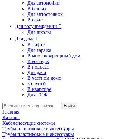
Для автомойки
В банках
Для автостоянок
В офис
Для госучреждений

Для школы
Для дома

В лифте
Для гаража
В многоквартирный дом
В коттедж
В подъезд
Для дачи
В частном доме
За няней
В квартире
Для ТСЖ
Найти
Главная
Каталог
Кабеленесущие системы
Трубы пластиковые и аксессуары
Трубы пластиковые и аксессуары