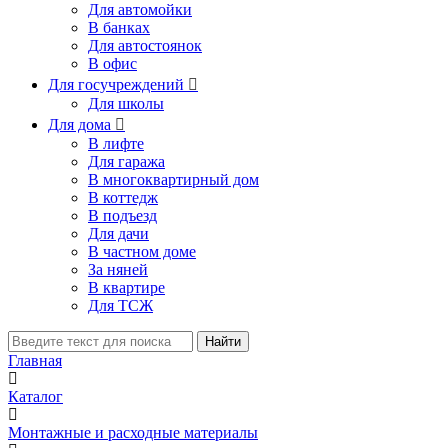
Для автомойки
В банках
Для автостоянок
В офис
Для госучреждений

Для школы
Для дома

В лифте
Для гаража
В многоквартирный дом
В коттедж
В подъезд
Для дачи
В частном доме
За няней
В квартире
Для ТСЖ
Найти
Главная
Каталог
Монтажные и расходные материалы