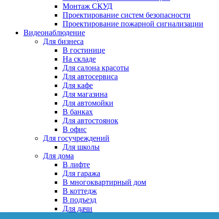
Монтаж СКУД
Проектирование систем безопасности
Проектирование пожарной сигнализации
Видеонаблюдение
Для бизнеса
В гостинице
На складе
Для салона красоты
Для автосервиса
Для кафе
Для магазина
Для автомойки
В банках
Для автостоянок
В офис
Для госучреждений
Для школы
Для дома
В лифте
Для гаража
В многоквартирный дом
В коттедж
В подъезд
Для дачи
В частном доме