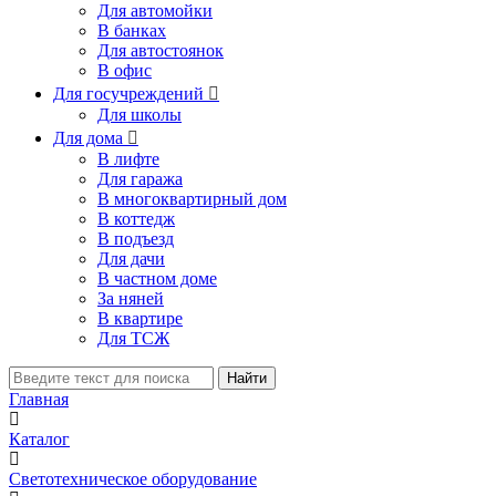
Для автомойки
В банках
Для автостоянок
В офис
Для госучреждений

Для школы
Для дома

В лифте
Для гаража
В многоквартирный дом
В коттедж
В подъезд
Для дачи
В частном доме
За няней
В квартире
Для ТСЖ
Найти
Главная
Каталог
Светотехническое оборудование