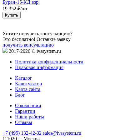
Буран-15-КД взр.
Б
19 352 ₽/шт
1
Купить
Хотите получить консультацию?
Это бесплатно! Оставьте заявку
получить консультацию
2017-2026 © ivssystem.ru
Политика конфиденциальности
Правовая информация
Каталог
Калькулятор
Карта сайта
Блог
О компании
Гарантии
Наши работы
Отзывы
+7 (495) 132-42-32
sales@ivssystem.ru
111020, г. Москва,