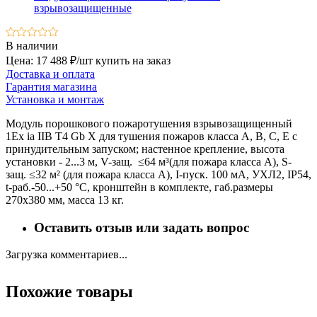
взрывозащищенные
В наличии
Цена: 17 488 ₽/шт
купить на заказ
Доставка и оплата
Гарантия магазина
Установка и монтаж
Модуль порошкового пожаротушения взрывозащищенный
1Ex ia IIB T4 Gb X для тушения пожаров класса А, В, С, Е с
принудительным запуском; настенное крепление, высота
установки - 2...3 м, V-защ. ≤64 м³(для пожара класса А), S-
защ. ≤32 м² (для пожара класса А), I-пуск. 100 мА, УХЛ2, IP54,
t-раб.-50...+50 °С, кронштейн в комплекте, габ.размеры
270х380 мм, масса 13 кг.
Оставить отзыв или задать вопрос
Загрузка комментариев...
Похожие товары