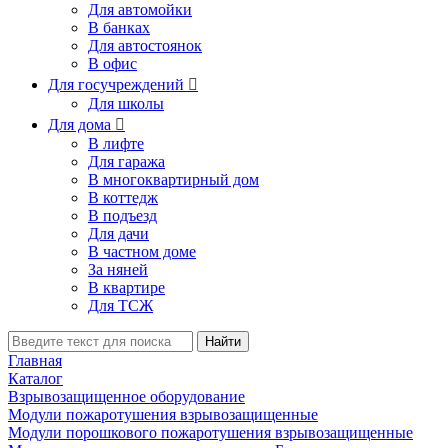
Для автомойки
В банках
Для автостоянок
В офис
Для госучреждений

Для школы
Для дома

В лифте
Для гаража
В многоквартирный дом
В коттедж
В подъезд
Для дачи
В частном доме
За няней
В квартире
Для ТСЖ
Найти
Главная
Каталог
Взрывозащищенное оборудование
Модули пожаротушения взрывозащищенные
Модули порошкового пожаротушения взрывозащищенные