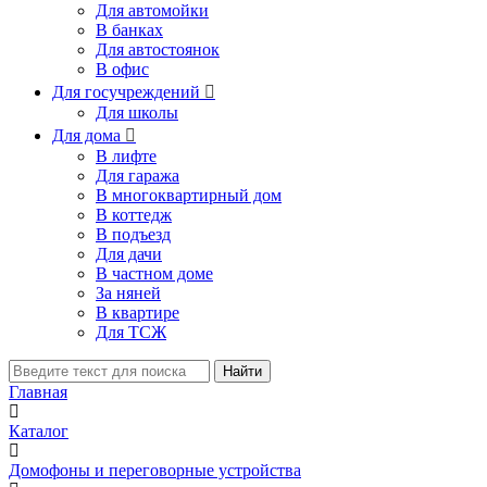
Для автомойки
В банках
Для автостоянок
В офис
Для госучреждений

Для школы
Для дома

В лифте
Для гаража
В многоквартирный дом
В коттедж
В подъезд
Для дачи
В частном доме
За няней
В квартире
Для ТСЖ
Найти
Главная
Каталог
Домофоны и переговорные устройства